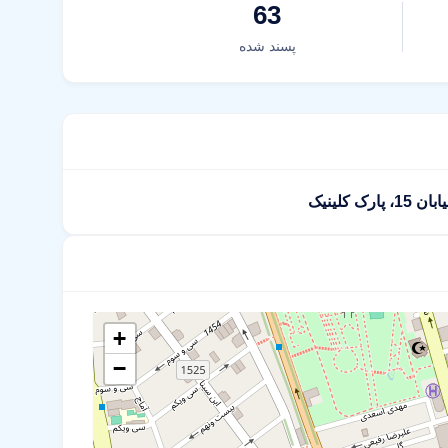
63
پسند شده
+
−