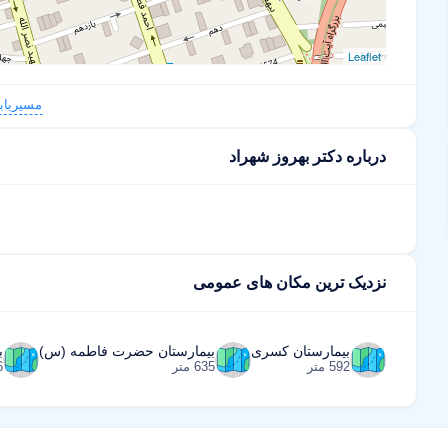
Leaflet
مسیریاب
درباره دکتر بهروز شهراد
نزدیک ترین مکان های عمومی
بیمارستان کسری
بیمارستان حضرت فاطمه (س)
ب
592 متر
635 متر
16