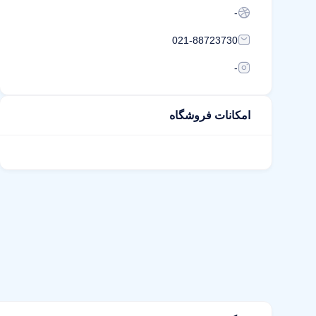
-
021-88723730
-
امکانات فروشگاه