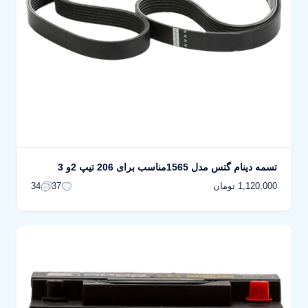
تسمه دینام گتس مدل 1565مناسب برای 206 تیپ 2و 3
1,120,000 تومان
34
37