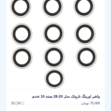
واشر اورینگ نازوتک مدل 20-28 بسته 10 عددی
75,000 تومان
32
6