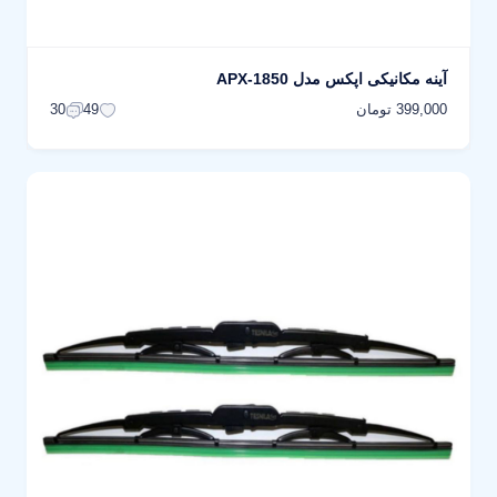
آینه مکانیکی اپکس مدل APX-1850
399,000 تومان
30
49