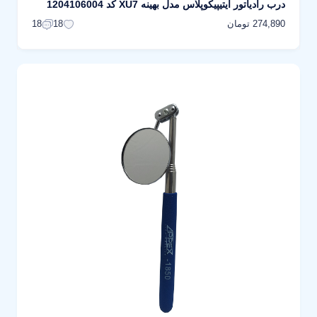
درب رادیاتور آیتیپیکوپلاس مدل بهینه XU7 کد 1204106004
274,890 تومان
18
18