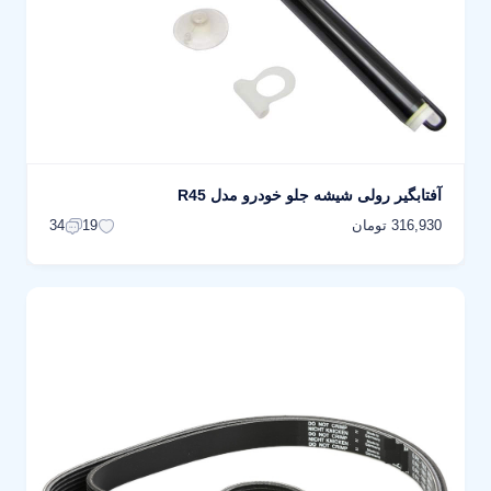
آفتابگیر رولی شیشه جلو خودرو مدل R45
316,930 تومان
34
19