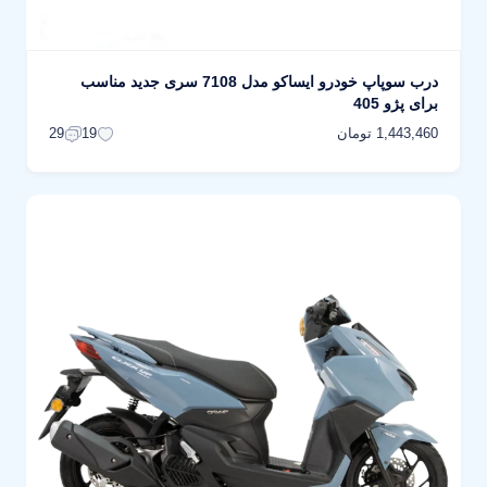
درب سوپاپ خودرو ایساکو مدل 7108 سری جدید مناسب
برای پژو 405
1,443,460 تومان
29
19