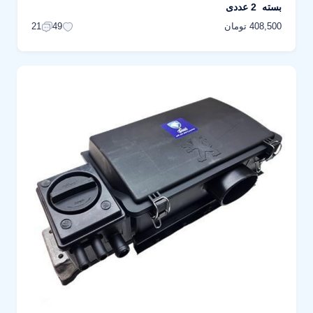
بسته 2 عددی
408,500 تومان
21
49