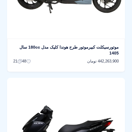
موتورسیکلت کبیرموتور طرح هوندا کلیک مدل 180cc سال
1405
442,263,900 تومان
21
48