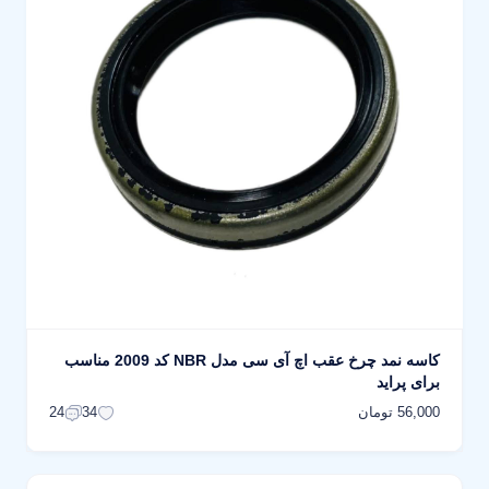
کاسه نمد چرخ عقب اچ آی سی مدل NBR کد 2009 مناسب
برای پراید
56,000 تومان
24
34