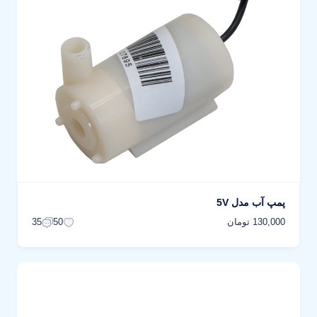
پمپ آب مدل 5V
130,000 تومان
35
50