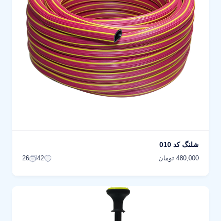
شلنگ کد 010
480,000 تومان
26
42