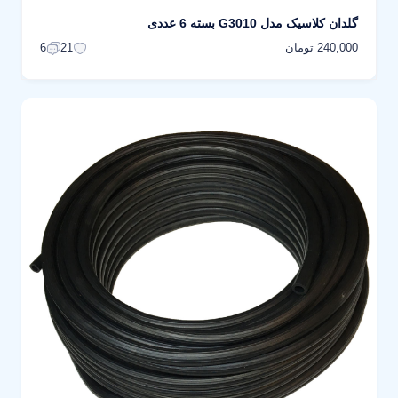
گلدان کلاسیک مدل G3010 بسته 6 عددی
240,000 تومان
6
21