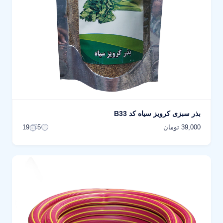
بذر سبزی کرویز سیاه کد B33
39,000 تومان
19
5