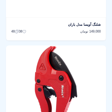
شلنگ آویسا مدل باران
149,000 تومان
48
38