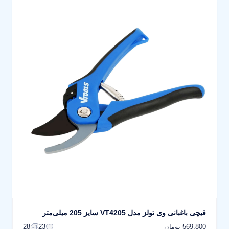
قیچی باغبانی وی تولز مدل VT4205 سایز 205 میلی‌متر
569,800 تومان
28
23