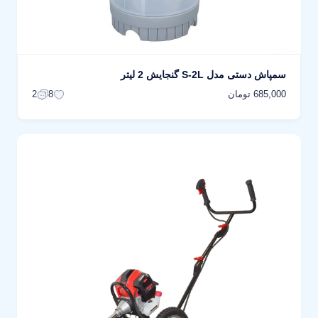
سمپاش دستی مدل S-2L گنجایش 2 لیتر
685,000 تومان
2
8