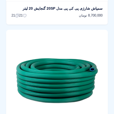
سمپاش شارژی پی کی پی مدل 20SP گنجایش 20 لیتر
8,700,000 تومان
21
21