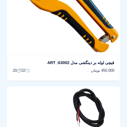
قیچی لوله بر دینگشی مدل ART :63002
450,000 تومان
20
32