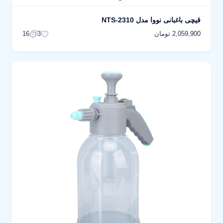
قیچی باغبانی نووا مدل NTS-2310
2,059,900 تومان
16
3