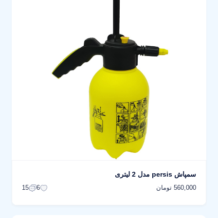
سمپاش persis مدل 2 لیتری
560,000 تومان
15
6