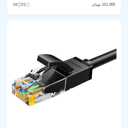
151,000 تومان
14
21