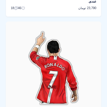
عددی
23,790 تومان
18
46