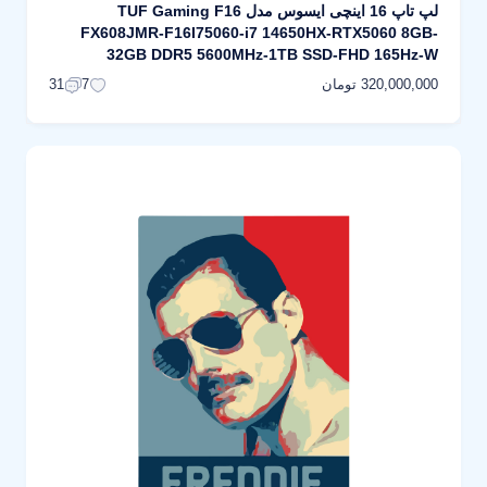
لپ تاپ 16 اینچی ایسوس مدل TUF Gaming F16
FX608JMR-F16I75060-i7 14650HX-RTX5060 8GB-
32GB DDR5 5600MHz-1TB SSD-FHD 165Hz-W
320,000,000 تومان
31
7