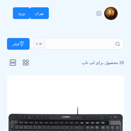
تهران
ورود
فیلتر
⌘ K
20 محصول برای
لپ تاپ