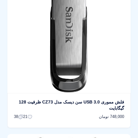
فلش مموری USB 3.0 سن دیسک مدل CZ73 ظرفیت 128
گیگابایت
748,000 تومان
38
21