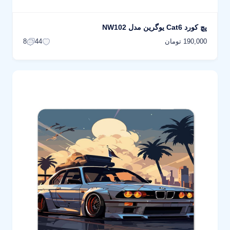
پچ کورد Cat6 یوگرین مدل NW102
190,000 تومان
8
44