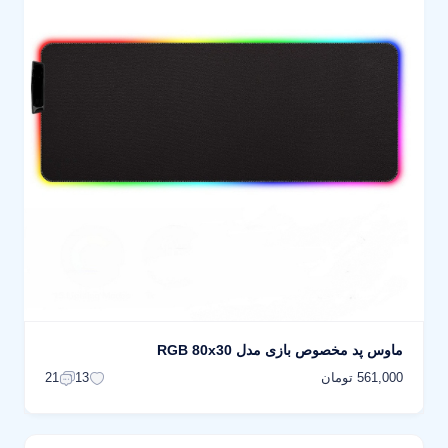
ماوس پد مخصوص بازی مدل RGB 80x30
561,000 تومان
21
13