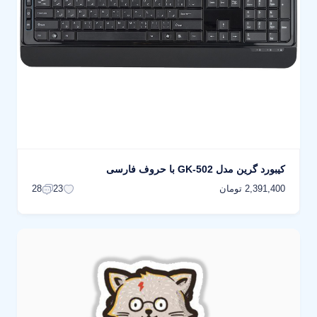
کیبورد گرین مدل GK-502 با حروف فارسی
2,391,400 تومان
28
23