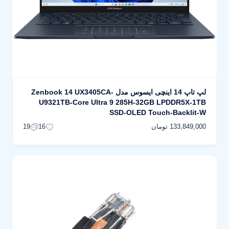
لپ تاپ 14 اینچی ایسوس مدل Zenbook 14 UX3405CA-
U9321TB-Core Ultra 9 285H-32GB LPDDR5X-1TB
SSD-OLED Touch-Backlit-W
133,849,000 تومان
19
16