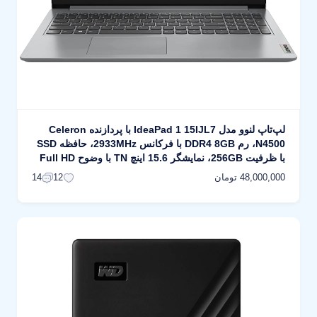
لپ‌تاپ لنوو مدل IdeaPad 1 15IJL7 با پردازنده Celeron
N4500، رم DDR4 8GB با فرکانس 2933MHz، حافظه SSD
با ظرفیت 256GB، نمایشگر 15.6 اینچ TN با وضوح Full HD
48,000,000 تومان
14
12