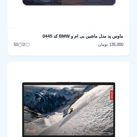
ماوس پد مدل ماشین بی ام و BMW کد 0445
135,000 تومان
50
2