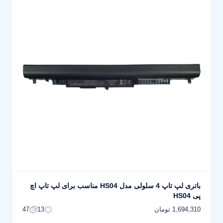
باتری لپ تاپ 4 سلولی مدل HS04 مناسب برای لپ تاپ اچ
پی HS04
1,694,310 تومان
47
13