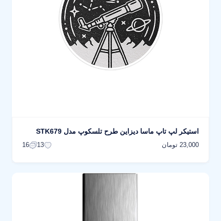
استیکر لپ تاپ ماسا دیزاین طرح تلسکوپ مدل STK679
23,000 تومان
16
13