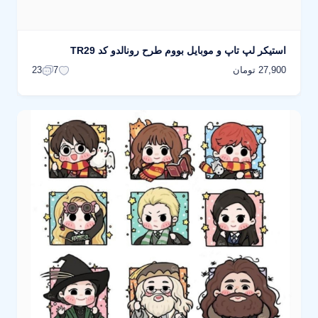
استیکر لپ تاپ و موبایل بووم طرح رونالدو کد TR29
27,900 تومان
23
7