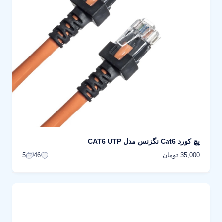
پچ کورد Cat6 نگزنس مدل CAT6 UTP
35,000 تومان
5
46