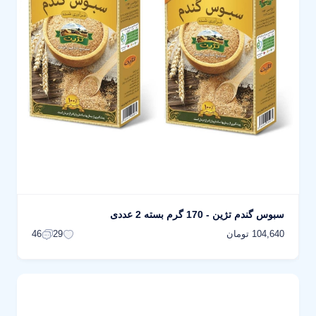
سبوس گندم تژین - 170 گرم بسته 2 عددی
104,640 تومان
46
29