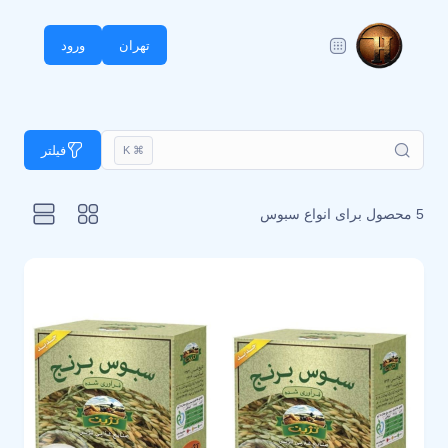
تهران
ورود
فیلتر
⌘ K
5 محصول برای
انواع سبوس