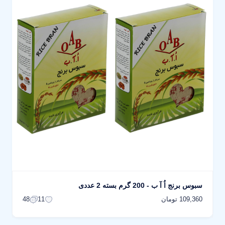
سبوس برنج اُ آ ب - 200 گرم بسته 2 عددی
109,360 تومان
48
11