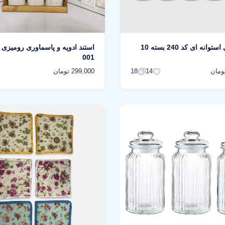
بانکه مدل استوانه ای کد 240 بسته 10
استند ادویه و پاسماوری رومیزی
001
299,000 تومان
18
14