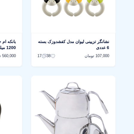
نشانگر تزیینی لیوان مدل کفشدوزک بسته
6 عددی
1200 میلی‌لیتر
107,000 تومان
560,000 تومان
17
38