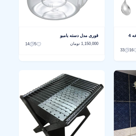
قاشق قهوه خوری مدل پر مجموعه 4
قوری مدل دسته بامبو
1,150,000 تومان
14
5
33
16