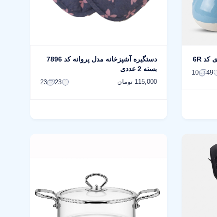
دستگیره آشپزخانه مدل پروانه کد 7896
بسته 2 عددی
10
49
115,000 تومان
23
23