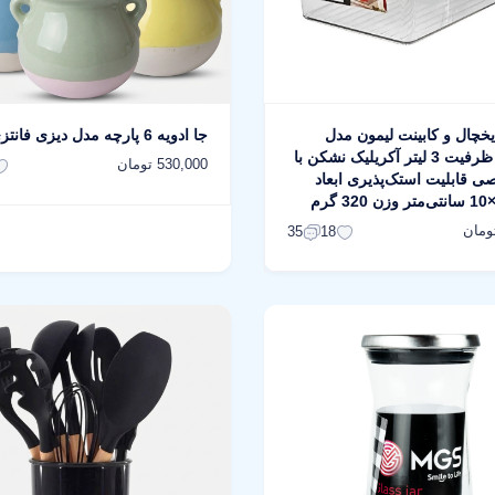
 یخچال و کابینت لیمون مدل
جا ادویه 6 پارچه مدل دیزی فانتزی کد 6R
HS2152 ظرفیت 3 لیتر آکریلیک نشکن با
530,000 تومان
ی قابلیت استک‌پذیری ابعاد
35
18