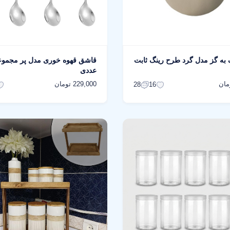
 به گز مدل گرد طرح رینگ ثابت
عددی
229,000 تومان
28
16