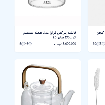
قه 12 پارچه کیچن
قابلمه پیرکس لراوا مدل شعله مستقیم
کد 2/5L سایز 20
3,600,000 تومان
5
46
39
5