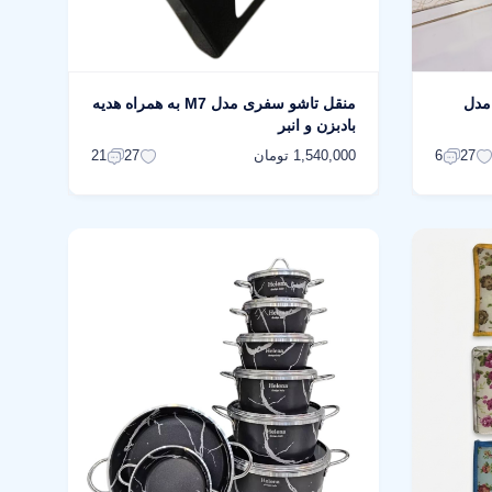
 مدل
منقل تاشو سفری مدل M7 به همراه هدیه
بادبزن و انبر
1,540,000 تومان
21
27
6
27