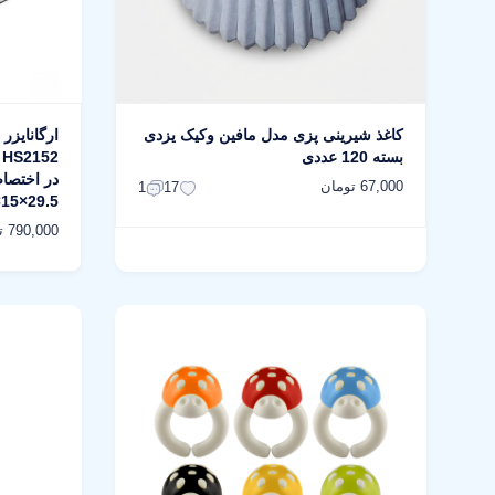
کاغذ شیرینی پزی مدل مافین وکیک یزدی
ارگانایزر
بسته 120 عددی
در اختصاص
67,000 تومان
1
17
29.5×15×10 سانتی‌متر وزن 320 گرم
790,000 تومان