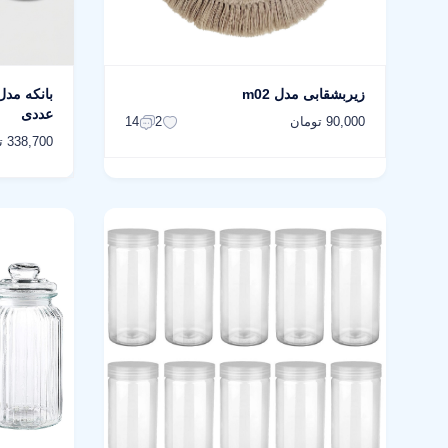
زیربشقابی مدل m02
عددی
90,000 تومان
14
2
338,700 تومان