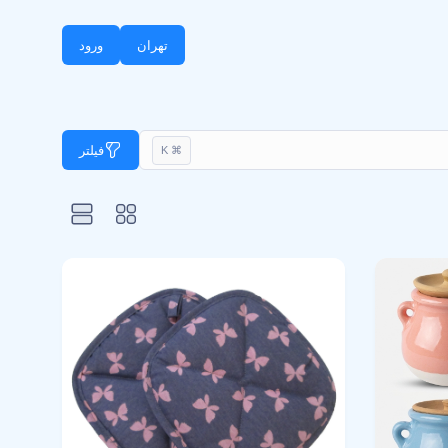
تهران
ورود
فیلتر
⌘ K