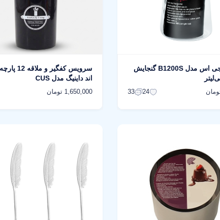
بانکه ام جی اس مدل B1200S گنجایش
سرویس کفگیر و ملا
اند داینیگ مدل CUS
1,650,000 تومان
33
24