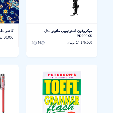
میکروفون استودیویی مائونو مدل
کاشی طرح مذ
PD200XS
30,000 تومان
14,175,000 تومان
4
44