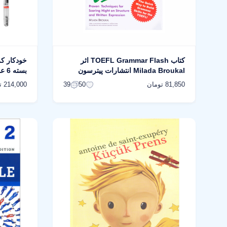
کتاب TOEFL Grammar Flash اثر
Milada Broukal انتشارات پیترسون
بسته 6 عددی
81,850 تومان
214,000 تومان
39
50