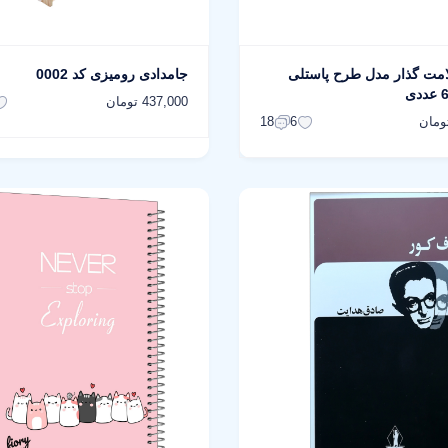
امت گذار مدل طرح پاستلی
جامدادی رومیزی کد 0002
437,000 تومان
18
6