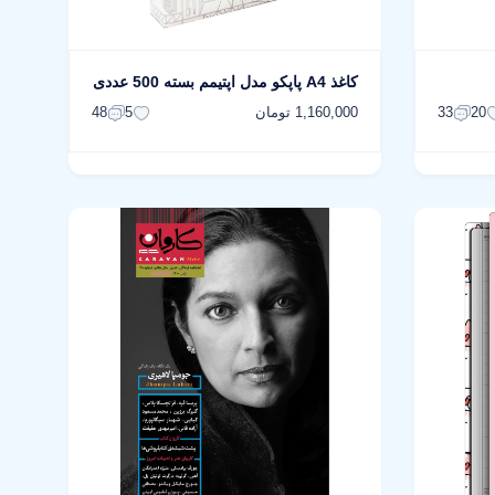
کاغذ A4 پاپکو مدل اپتیمم بسته 500 عددی
1,160,000 تومان
48
5
33
20