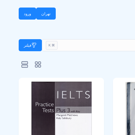
تهران
ورود
فیلتر
⌘ K