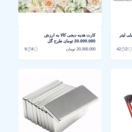
درنا کد 21 حجم 21 میلی لیتر
کارت هدیه دیجی کالا به ارزش
20.000.000 تومان طرح گل
20,000,000 تومان
9
4
42
2