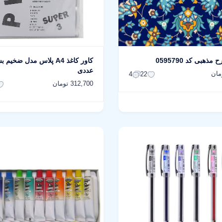
هبی کد 0595790
عددی
4
22
312,700 تومان