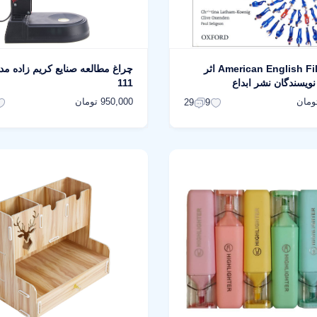
کتاب American English File 2 اثر
ویسندگان نشر ابداع
111
950,000 تومان
29
9