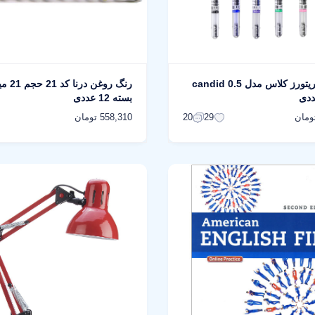
خودکار کریتورز کلاس مدل candid 0.5
رنگ روغن 
بسته 12 عددی
558,310 تومان
20
29