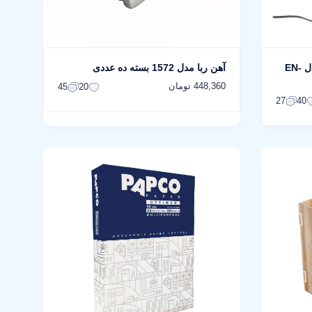
چراغ مطالعه صنایع کریم زاده مدل EN-
آهن ربا مدل 1572 بسته ده عددی
448,360 تومان
45
20
27
40