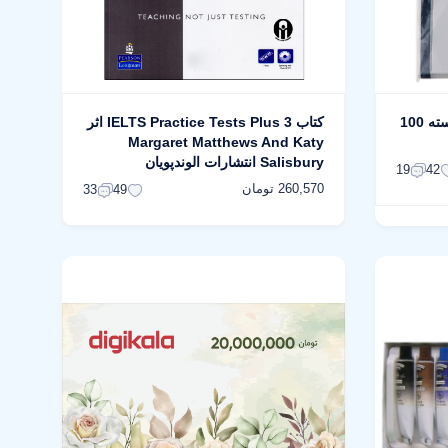
کاور کاغذ A4 پلاس مدل ضخیم بسته 100
کتاب IELTS Practice Tests Plus 3 اثر
Margaret Matthews And Katy
Salisbury انتشارات الوندپویان
19
42
260,570 تومان
33
49