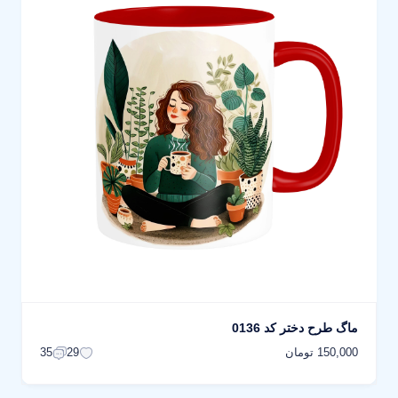
ماگ طرح دختر کد 0136
150,000 تومان
35
29