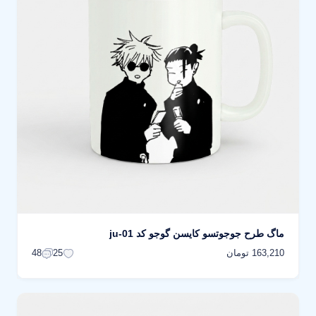
ماگ طرح جوجوتسو كايسن گوجو کد ju-01
163,210 تومان
48
25