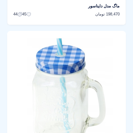
ماگ مدل دایناسور
198,470 تومان
44
45