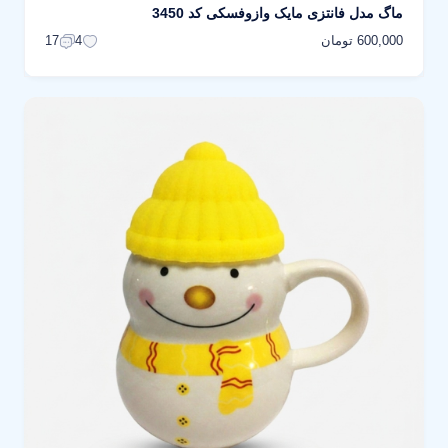
ماگ مدل فانتزی مایک وازوفسکی کد 3450
600,000 تومان
17
4