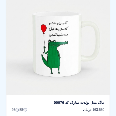
ماگ مدل تولدت مبارک کد 00076
163,550 تومان
26
38