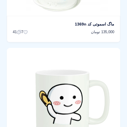
ماگ اسموتی کد 1369n
135,000 تومان
41
7