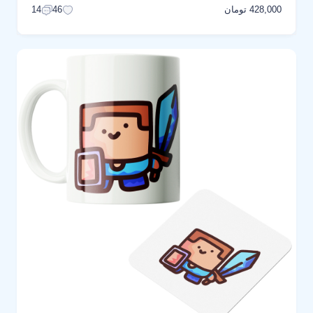
428,000 تومان
14
46