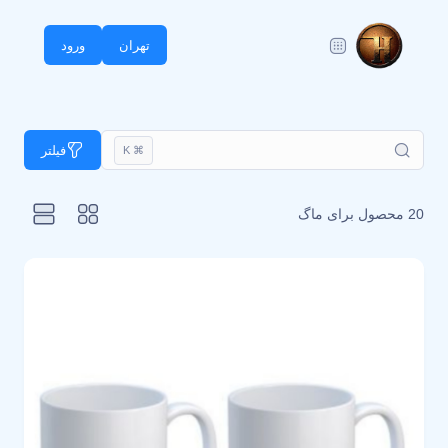
تهران
ورود
فیلتر
⌘ K
20 محصول برای
ماگ