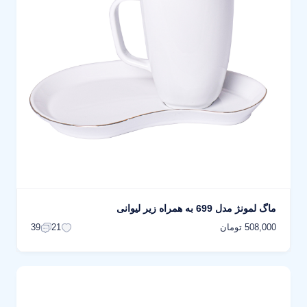
ماگ لمونژ مدل 699 به همراه زیر لیوانی
508,000 تومان
39
21