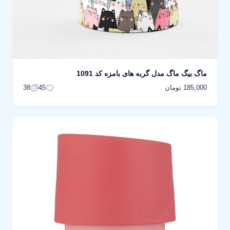
ماگ بیگ ماگ مدل گربه های بامزه کد 1091
185,000 تومان
38
45