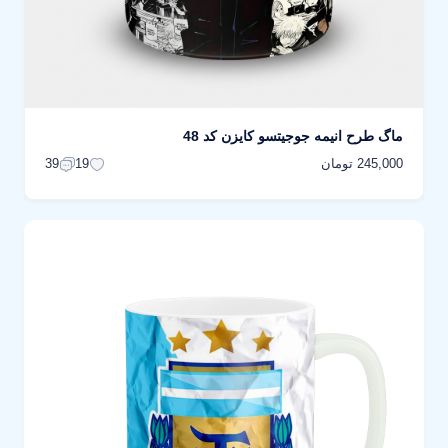
ماگ طرح انیمه جوجیتسو کایزن کد 48
245,000 تومان
39
19