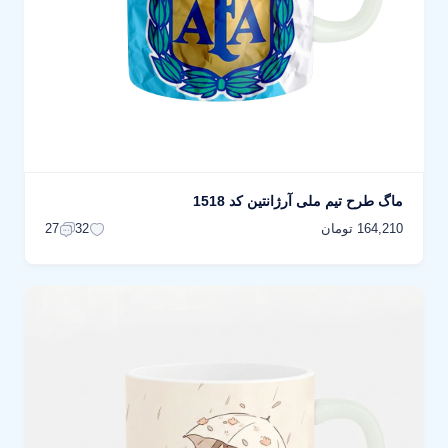
ماگ طرح تیم ملی آرژانتین کد 1518
164,210 تومان
27
32