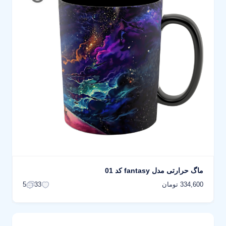
ماگ حرارتی مدل fantasy کد 01
334,600 تومان
5
33