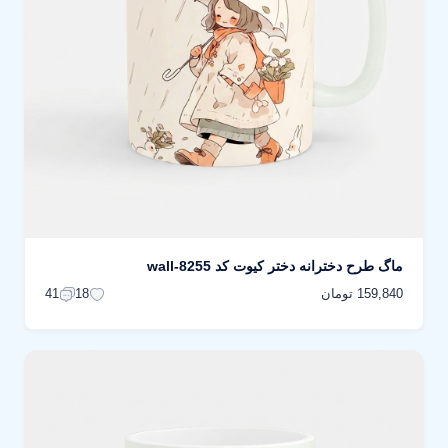
ماگ طرح دخترانه دختر کیوت کد wall-8255
159,840 تومان
41
18