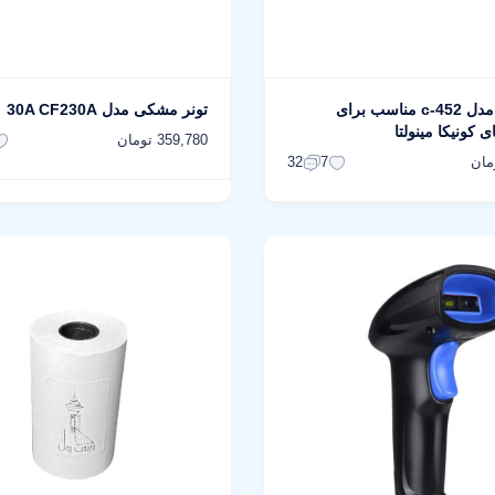
کاغذکش مدل c-452 مناسب برای
تونر مشکی مدل 30A CF230A
 کونیکا مینولتا
359,780 تومان
32
7