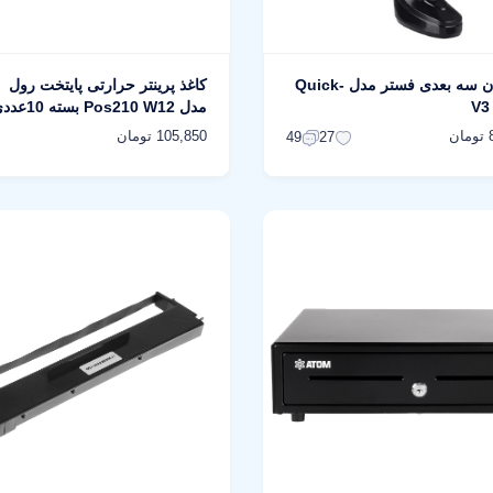
بارکد خوان سه بعدی فستر مدل Quick-
کاغذ پرینتر حرارتی پایتخت رول
مدل Pos210 W12 بسته 10عددی
ن
105,850 تومان
49
27