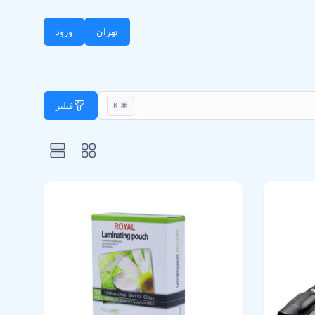
تهران
ورود
فیلتر
⌘ K