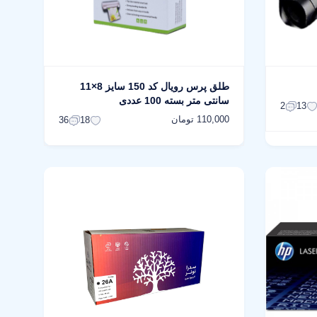
طلق پرس رویال کد 150 سایز 8×11
سانتی متر بسته 100 عددی
2
13
110,000 تومان
36
18