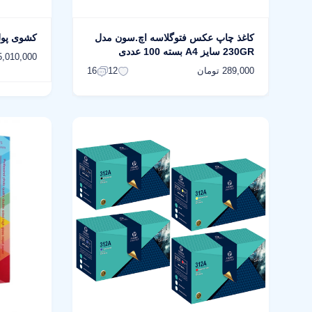
کاغذ چاپ عکس فتوگلاسه اچ.سون مدل
کشوی پول ات
230GR سایز A4 بسته 100 عددی
5,010,000 توما
289,000 تومان
16
12