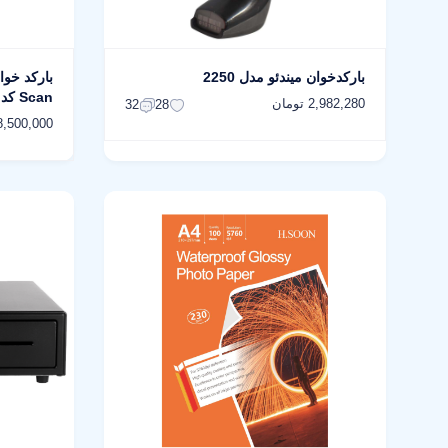
بارکدخوان میندئو مدل 2250
Scan کد V3
2,982,280 تومان
32
28
8,500,000 توما