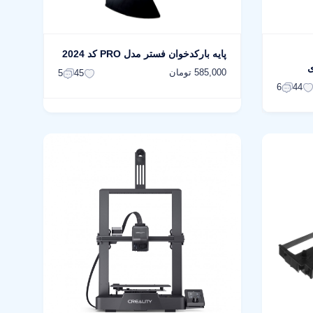
پایه بارکدخوان فستر مدل PRO کد 2024
585,000 تومان
5
45
6
44