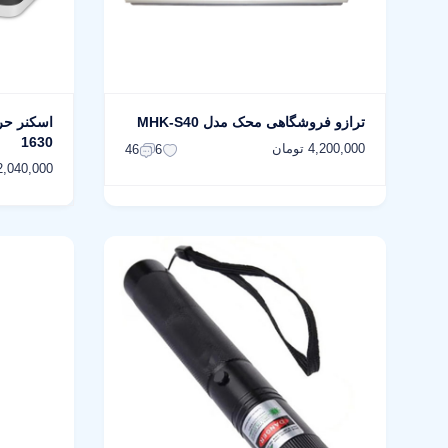
ترازو فروشگاهی محک مدل MHK-S40
1630
4,200,000 تومان
46
6
32,040,000 توم