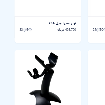
تونر سدرا مدل 26A
493,700 تومان
33
5
24
50