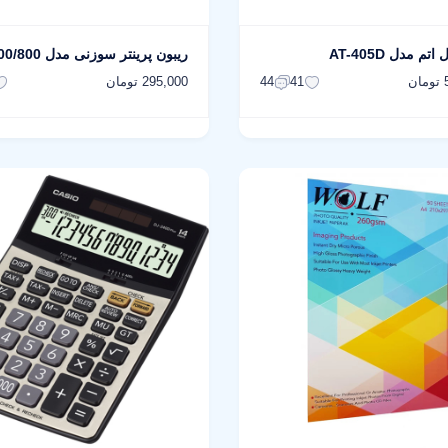
م مدل AT-405D
ریبون پرینتر سوزنی مدل LQ 300/800
ن
295,000 تومان
44
41