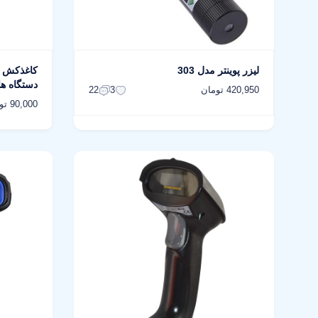
لیزر پوینتر مدل 303
دستگاه های
420,950 تومان
22
3
90,000 تومان