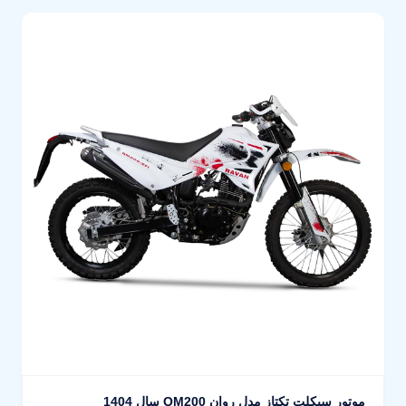
موتور سیکلت تکتاز مدل روان QM200 سال 1404