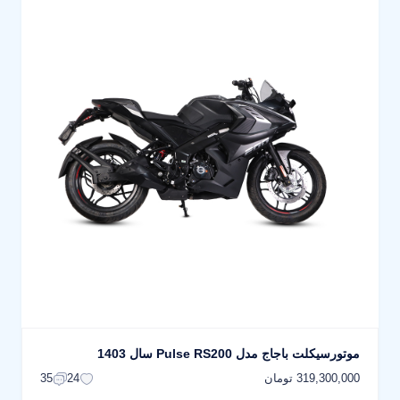
موتورسیکلت باجاج مدل Pulse RS200 سال 1403
319,300,000 تومان
35
24