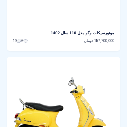
موتورسیکلت وگو مدل 110 سال 1402
157,700,000 تومان
19
6