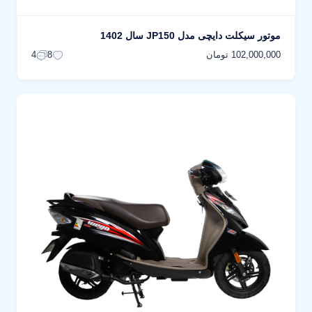
موتور سیکلت دایچی مدل JP150 سال 1402
102,000,000 تومان
4
8