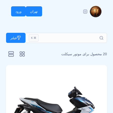
تهران
ورود
فیلتر
⌘ K
20 محصول برای
موتور سیکلت