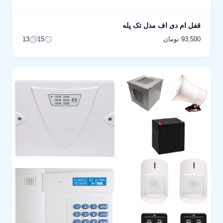
قفل ام دی اف مدل تک پله
93,500 تومان
13
15