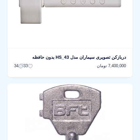
دربازکن تصویری سیماران مدل HS_43 بدون حافظه
7,400,000 تومان
34
33