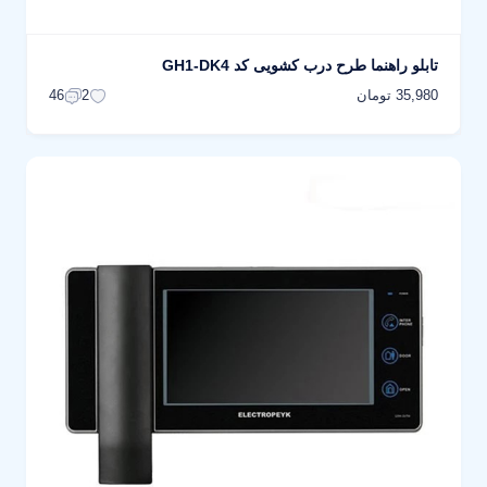
تابلو راهنما طرح درب کشویی کد GH1-DK4
35,980 تومان
46
2