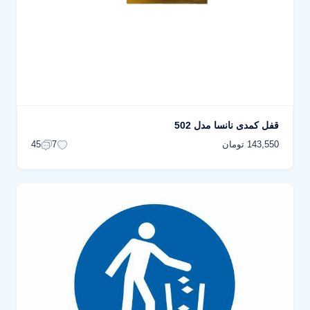
قفل کمدی نانسا مدل 502
143,550 تومان
45
7