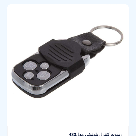
ریموت کنترل بلوتوثی مدل433