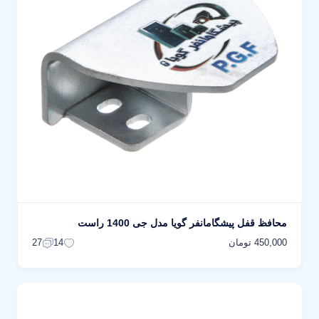
محافظ قفل پیشگامانفر گویا مدل جی 1400 راست
450,000 تومان
27
14