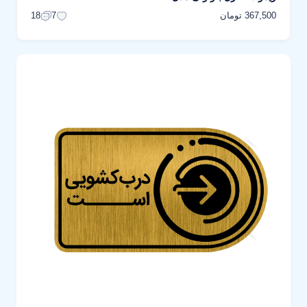
367,500 تومان
18
7