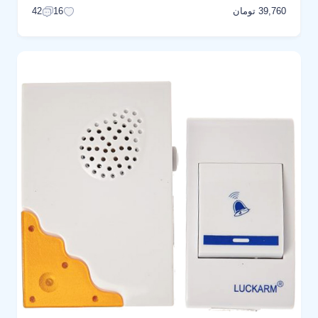
39,760 تومان
42
16