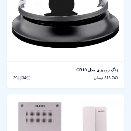
زنگ رومیزی مدل CB10
313,740 تومان
29
34