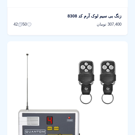
زنگ بی سیم لوک آرم کد 8308
307,400 تومان
42
50