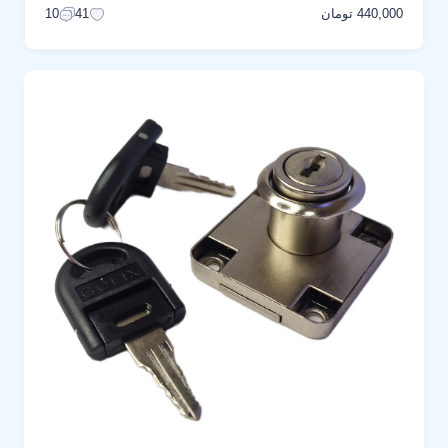
440,000 تومان
10
41