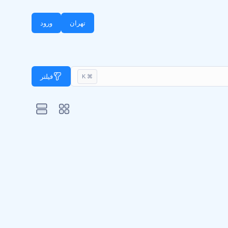
تهران
ورود
فیلتر
⌘ K