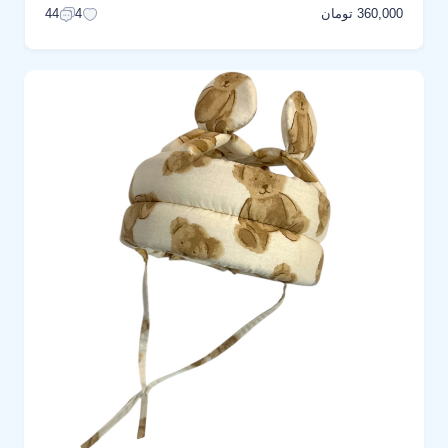
360,000 تومان
44
4