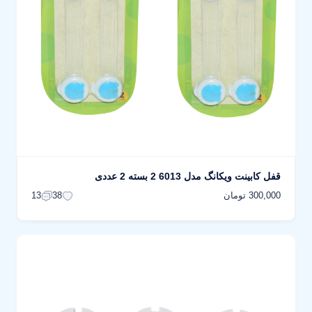
قفل کابینت ویکانگ مدل 6013 2 بسته 2 عددی
300,000 تومان
13
38