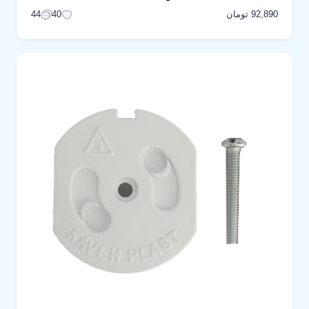
92,890 تومان
44
40