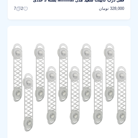
قفل درب کابینت سفید مدل Minimal بسته 3 عددی
328,000 تومان
7
2