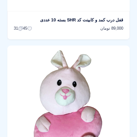
قفل درب کمد و کابینت کد SHR بسته 10 عددی
89,000 تومان
31
45