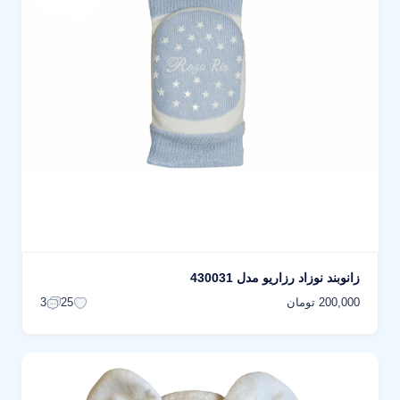
زانوبند نوزاد رزاریو مدل 430031
200,000 تومان
3
25