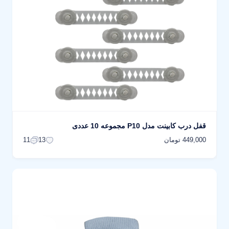
قفل درب کابینت مدل P10 مجموعه 10 عددی
449,000 تومان
11
13