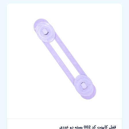
قفل کابینت کد 002 بسته دو عددی