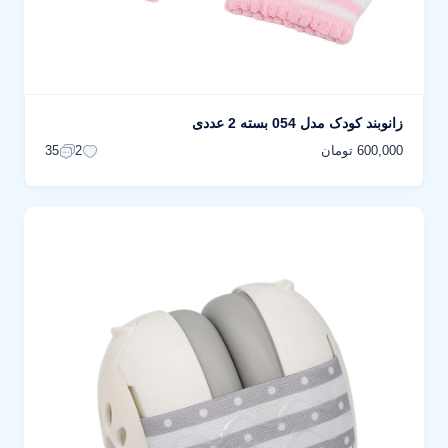
زانوبند کودک مدل 054 بسته 2 عددی
600,000 تومان
35
2