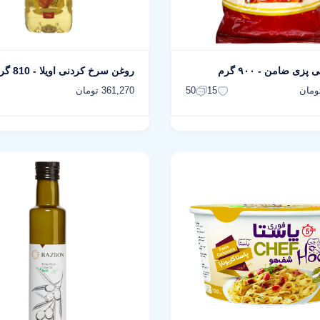
پزی ضامن - ۹۰۰ گرم
روغن سرخ کردنی اویلا - 810 گرم
361,270 تومان
50
15