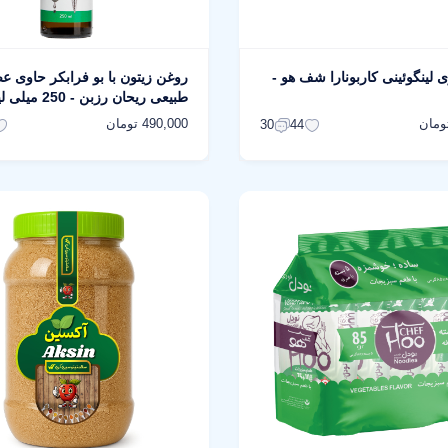
ی لینگوئینی کاربونارا شف هو -
روغن زیتون با بو فرابکر حاوی ع
طبیعی ریحان رزبن - 250 میلی لیتر
490,000 تومان
30
44