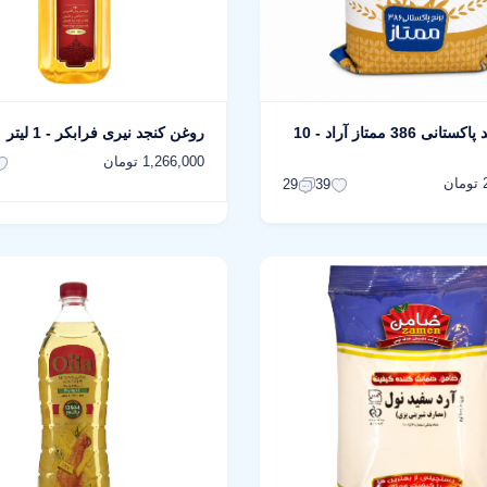
برنج سفید پاکستانی 386 ممتاز آراد - 10
روغن کنجد نیری فرابکر - 1 لیتر
1,266,000 تومان
ن
29
39