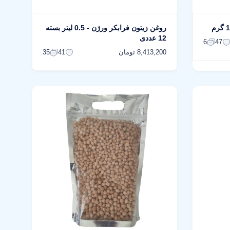
روغن زیتون فرابکر ورژن - 0.5 لیتر بسته
12 عددی
6
47
8,413,200 تومان
35
41