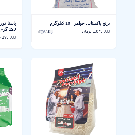
برنج پاکستانی جواهر - 10 کیلوگرم
پاستا فور
120 گرم
1,875,000 تومان
8
23
195,000 تومان