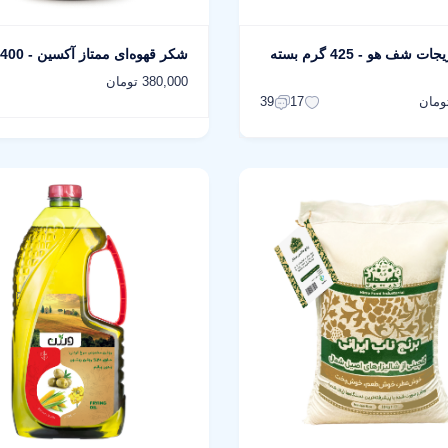
نودل سبزیجات شف هو - 425 گرم بسته
شکر قهوه‌ای ممتاز آکسین - 1400 گرم
380,000 تومان
39
17