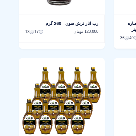
صاره
رب انار ترش سون - 260 گرم
120,000 تومان
13
17
36
49