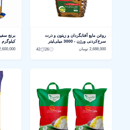
روغن مایع آفتابگردان و زیتون و ذرت
سرخ‌کردنی ورژن - 3000 میلی‌لیتر
کیلوگرم
2,688,000 تومان
2,600,000 توما
42
26