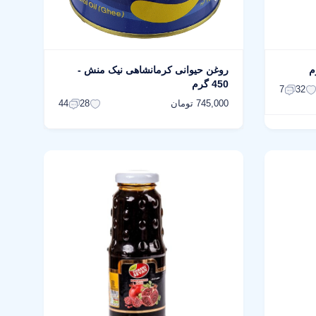
روغن حیوانی کرمانشاهی نیک منش -
450 گرم
7
32
745,000 تومان
44
28