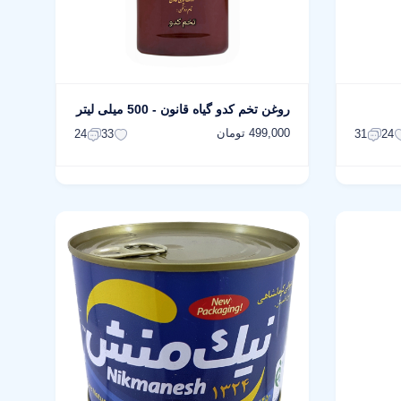
روغن تخم کدو گیاه قانون - 500 میلی لیتر
499,000 تومان
24
33
31
24