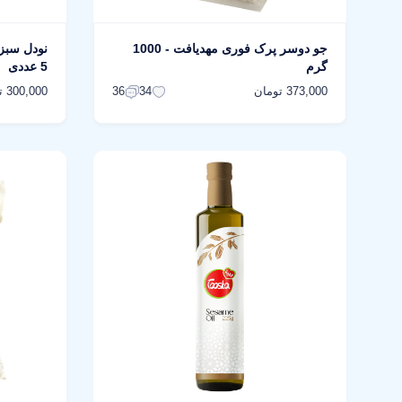
جو دوسر پرک فوری مهدیافت - 1000
گرم
5 عددی
373,000 تومان
300,000 تومان
36
34