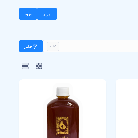
تهران
ورود
فیلتر
⌘ K