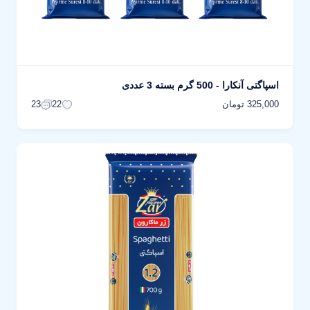
اسپاگتی آنکارا - 500 گرم بسته 3 عددی
325,000 تومان
23
22