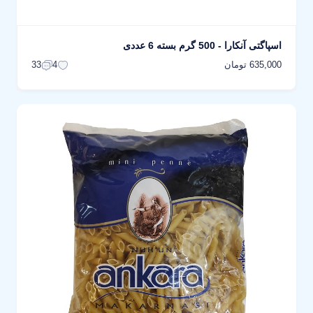
اسپاگتی آنکارا - 500 گرم بسته 6 عددی
635,000 تومان
33
4