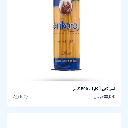
اسپاگتی آنکارا - 500 گرم
88,970 تومان
7
10