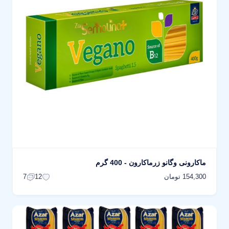
ماکارونی وگانو زرماکارون - 400 گرم
154,300 تومان
7
12