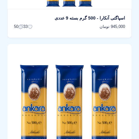
اسپاگتی آنکارا - 500 گرم بسته 9 عددی
945,000 تومان
50
33