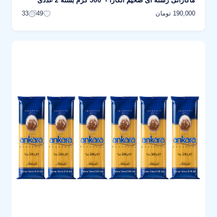
ماکارانی رشته ای ضخیم آنکارا - 500 گرم بسته 2 عددی
190,000 تومان
33
49