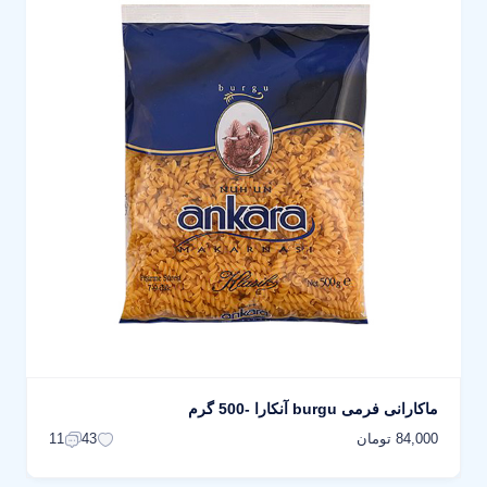
ماکارانی فرمی burgu آنکارا -500 گرم
84,000 تومان
11
43