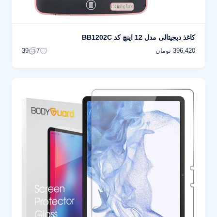
کاغذ دیجیتالی مدل 12 اینچ کد BB1202C
396,420 تومان
39
7