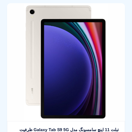
تبلت 11 اینچ سامسونگ مدل Galaxy Tab S9 5G ظرفیت