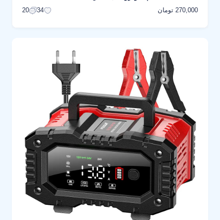
270,000 تومان
20
34