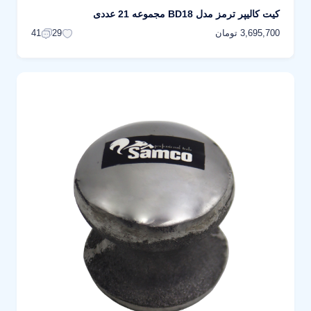
کیت کالیپر ترمز مدل BD18 مجموعه 21 عددی
3,695,700 تومان
41
29