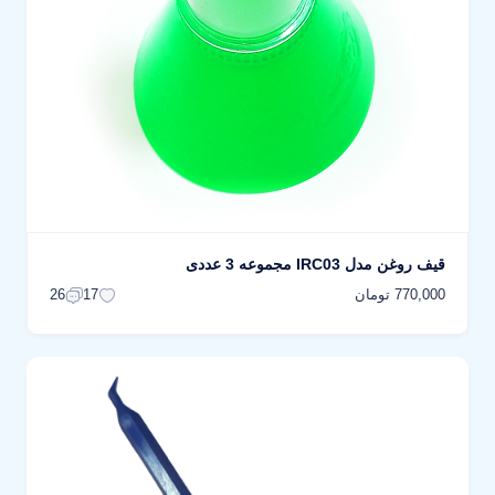
قیف روغن مدل IRC03 مجموعه 3 عددی
770,000 تومان
26
17