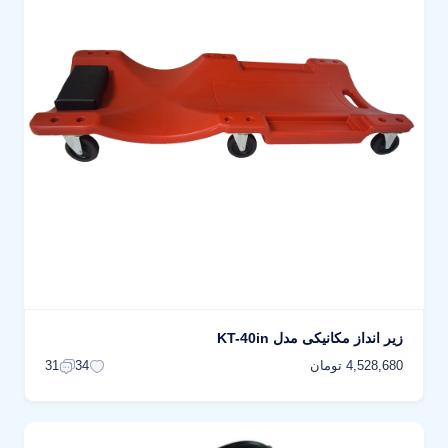
زیر انداز مکانیکی مدل KT-40in
4,528,680 تومان
31
34