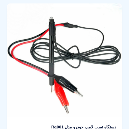
دستگاه تست لامپ خودرو مدل Rg001