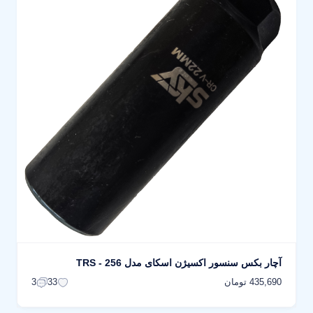
آچار بکس سنسور اکسیژن اسکای مدل TRS - 256
435,690 تومان
3
33