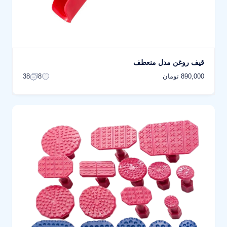
قیف روغن مدل منعطف
890,000 تومان
38
8