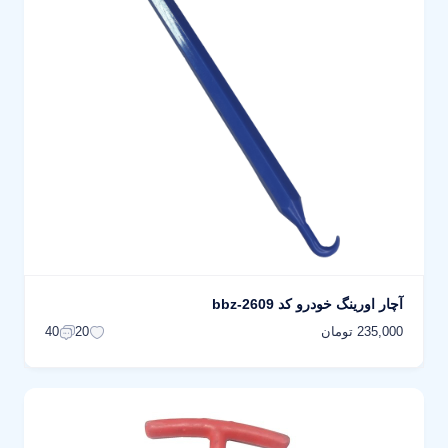
آچار اورینگ خودرو کد bbz-2609
235,000 تومان
40
20