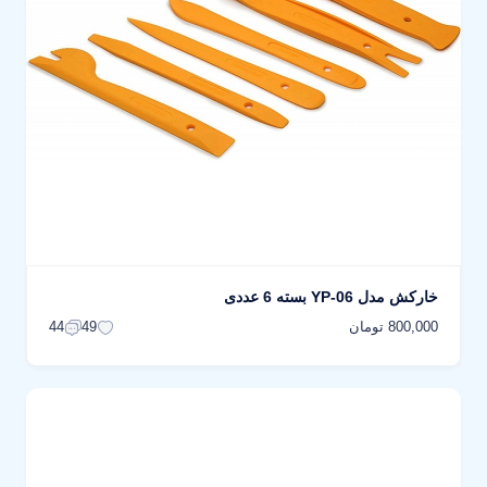
خارکش مدل YP-06 بسته 6 عددی
800,000 تومان
44
49