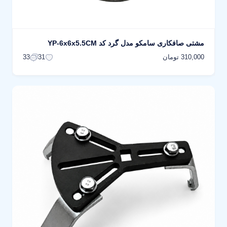
مشتی صافکاری سامکو مدل گرد کد YP-6x6x5.5CM
310,000 تومان
33
31