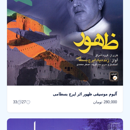
آلبوم موسیقی ظهور اثر ایرج بسطامی
280,000 تومان
33
27