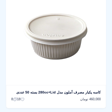
کاسه یکبار مصرف آملون مدل 280cc+Lid بسته 50 عددی
460,000 تومان
8
18