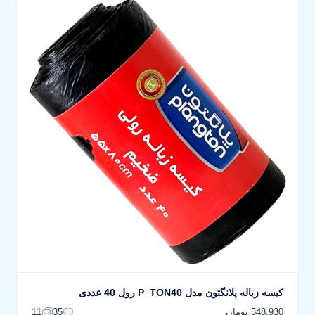
کیسه زباله پلانگتون مدل P_TON40 رول 40 عددی
548,930 تومان
11
35