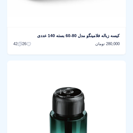
کیسه زباله فلامینگو مدل 80-60 بسته 140 عددی
280,000 تومان
42
26