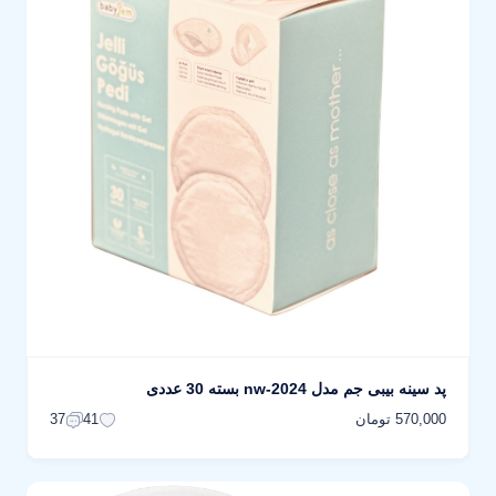
پد سینه بیبی جم مدل nw-2024 بسته 30 عددی
570,000 تومان
37
41