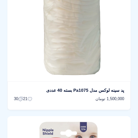
پد سینه لوکس مدل Pa1075 بسته 40 عددی
1,500,000 تومان
30
21