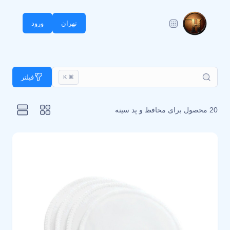
تهران
ورود
فیلتر
⌘ K
20 محصول برای
محافظ و پد سینه