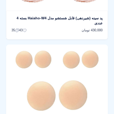
پد سینه (شیردهی) قابل شستشو مدل Haiaho-W4 بسته 4
عددی
430,000 تومان
35
43