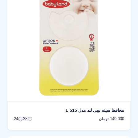
محافظ سینه بیبی لند مدل 515 L
149,000 تومان
24
38