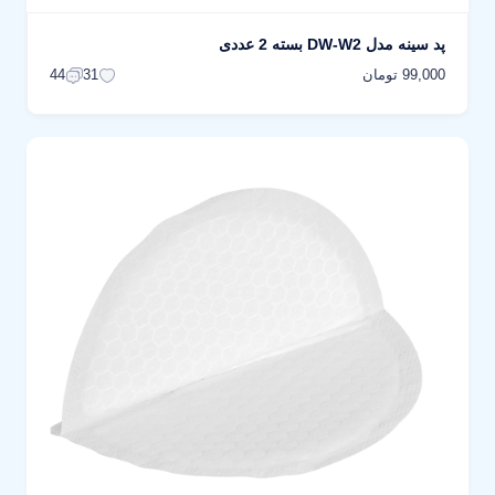
پد سینه مدل DW-W2 بسته 2 عددی
99,000 تومان
44
31