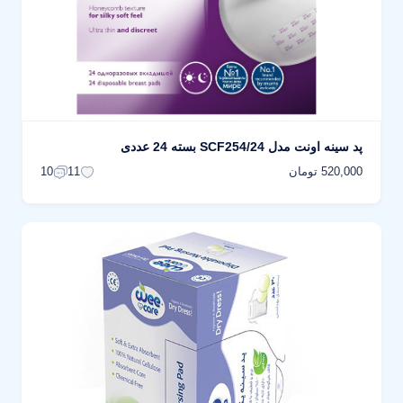
پد سینه اونت مدل SCF254/24 بسته 24 عددی
520,000 تومان
10
11