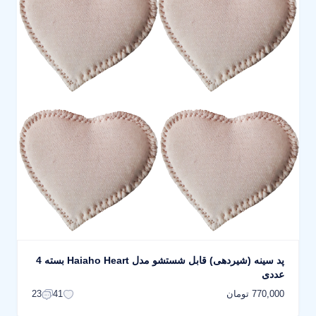
پد سینه (شیردهی) قابل شستشو مدل Haiaho Heart بسته 4
عددی
770,000 تومان
23
41