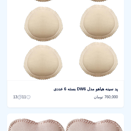
پد سینه هیاهو مدل DW6 بسته 6 عددی
760,000 تومان
13
11