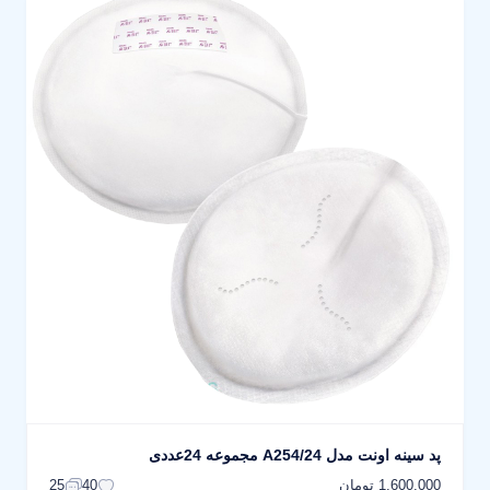
پد سینه اونت مدل A254/24 مجموعه 24عددی
1,600,000 تومان
25
40