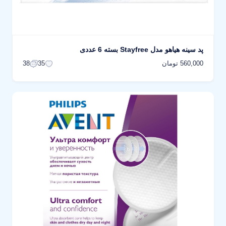
پد سینه هیاهو مدل Stayfree بسته 6 عددی
560,000 تومان
38
35