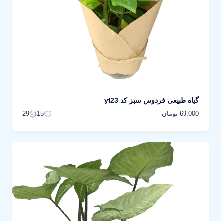
گیاه طبیعی فردوس سبز کد yt23
69,000 تومان
29
15