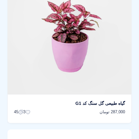
گیاه طبیعی گل سنگ کد G1
287,000 تومان
45
3