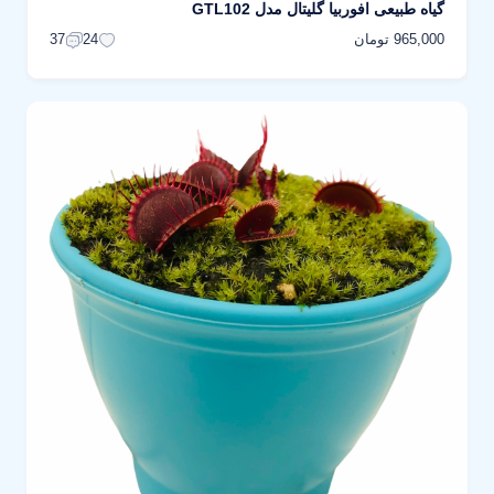
گیاه طبیعی افوربیا گلیتال مدل GTL102
965,000 تومان
37
24