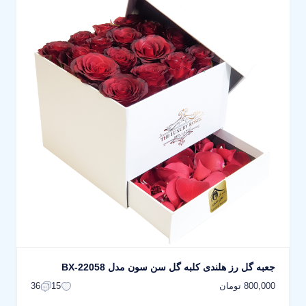
جعبه گل رز هلندی کلبه گل سن سون مدل BX-22058
800,000 تومان
36
15