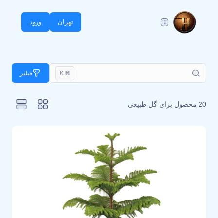
تهران
ورود
فیلتر
⌘ K
20 محصول برای
گل طبیعی