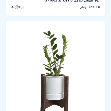
گیاه طبیعی گندمی ناردونه کد S - M02
120,000 تومان
37
1