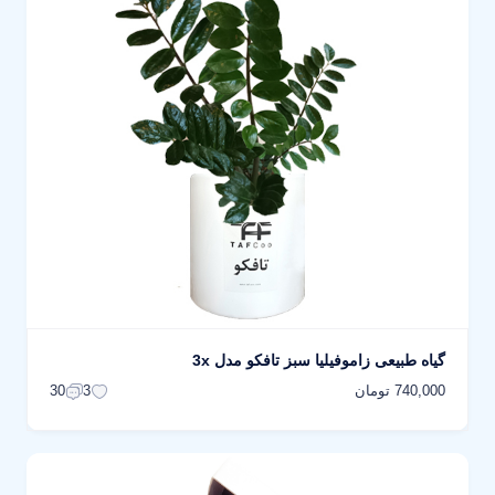
گیاه طبیعی زاموفیلیا سبز تافکو مدل 3x
740,000 تومان
30
3