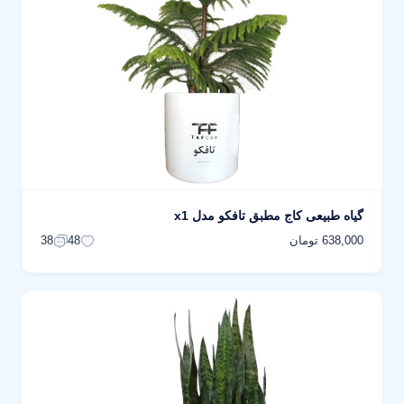
گیاه طبیعی کاج مطبق تافکو مدل x1
638,000 تومان
38
48