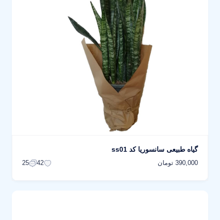
گیاه طبیعی سانسوریا کد ss01
390,000 تومان
25
42