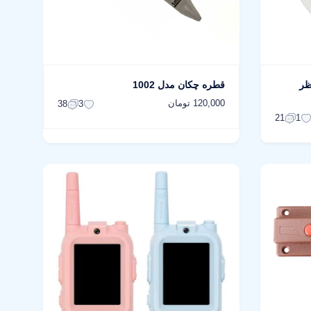
ظر
قطره چکان مدل 1002
120,000 تومان
38
3
21
1