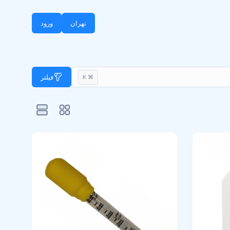
تهران
ورود
فیلتر
⌘ K