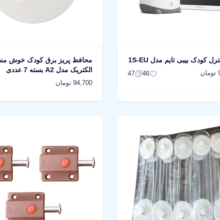
رل کودک بیبی تایم مدل 1S-EU
محافظ پریز برق کودک خوش من
الکتریک مدل A2 بسته 7 عددی
ن
47
46
94,700 تومان