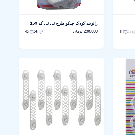
زانوبند کودک چیکو طرح نی نی کد 159
288,000 تومان
43
26
18
35