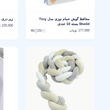
محافظ گوش حمام نوزی مدل Tiny
زیر دری م
Sheild بسته 10 عددی
220,000 تومان
177,000 تومان
46
25