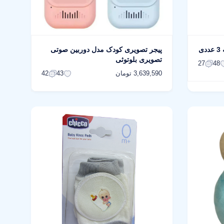
پیجر تصویری کودک مدل دوربین صوتی
تصویری بلوتوثی
27
48
3,639,590 تومان
42
43