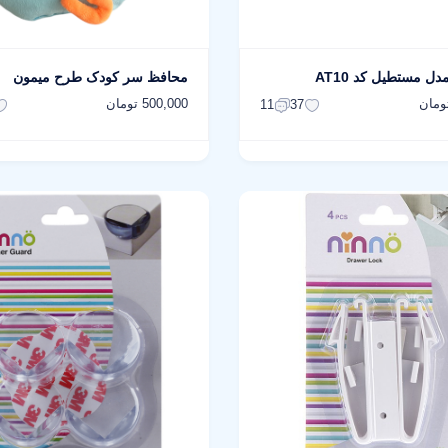
دل مستطیل کد AT10
محافظ سر کودک طرح میمون
500,000 تومان
11
37