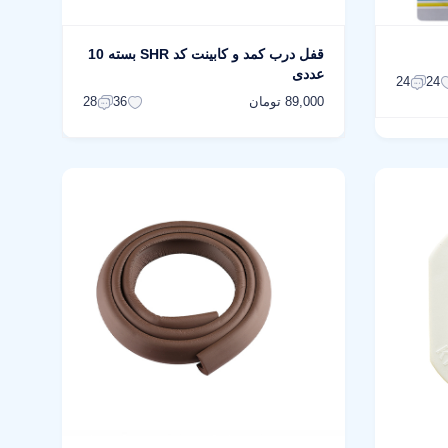
قفل درب کمد و کابینت کد SHR بسته 10
عددی
24
24
89,000 تومان
28
36