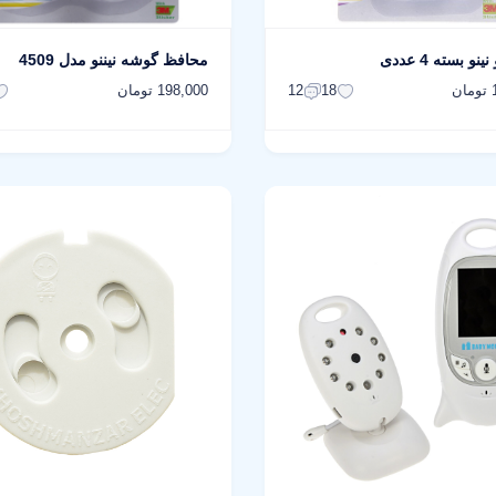
 بسته 4 عددی
محافظ گوشه نیننو مدل 4509
ن
198,000 تومان
12
18