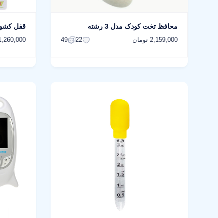
محافظ تخت کودک مدل 3 رشته
قفل کشو نینو
2,159,000 تومان
1,260,000 توما
49
22