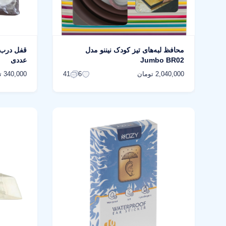
محافظ لبه‌های تیز کودک نیننو مدل
Jumbo BR02
عددی
2,040,000 تومان
340,000 تومان
41
6