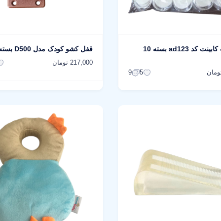
قفل درب کابینت کد ad123 بسته 10
قفل کشو کودک مدل D500 بسته 3 عددی
217,000 تومان
9
5