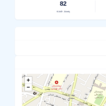
82
پسند شده
+
−