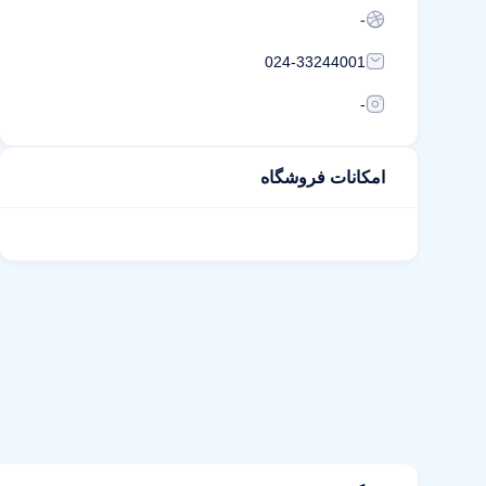
-
024-33244001
-
امکانات فروشگاه