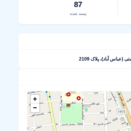
87
پسند شده
+
−