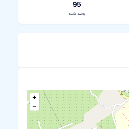
95
پسند شده
+
−