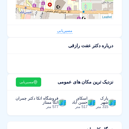
Leaflet
مسیریابی
درباره دکتر عفت رازقی
نزدیک ترین مکان های عمومی
مسیریابی
پارک
اسکای
فروشگاه اتکا دکتر چمران
شهر
حسن آباد
اتکا ممتاز
315 متر
517 متر
577 متر