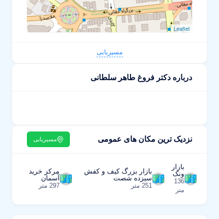
Leaflet
مسیریابی
درباره دکتر فروغ طاهر سلطانی
نزدیک ترین مکان های عمومی
مسیریابی
بازار
بازار بزرگ کیف و کفش
مرکز خرید
ونک
سیزده شصت
آسمان
136
251 متر
297 متر
متر