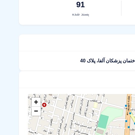
91
پسند شده
+
−