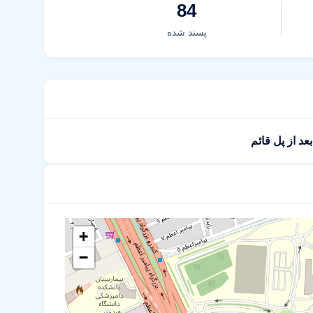
84
پسند شده
+
−