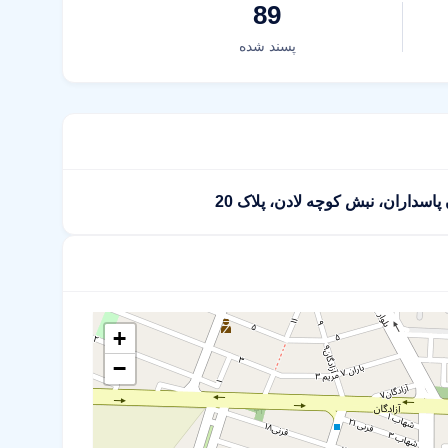
89
پسند شده
+
−