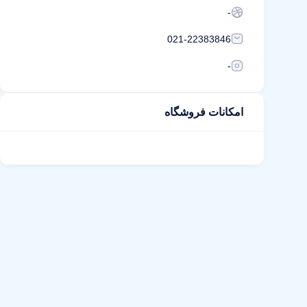
-
021-22383846
-
امکانات فروشگاه