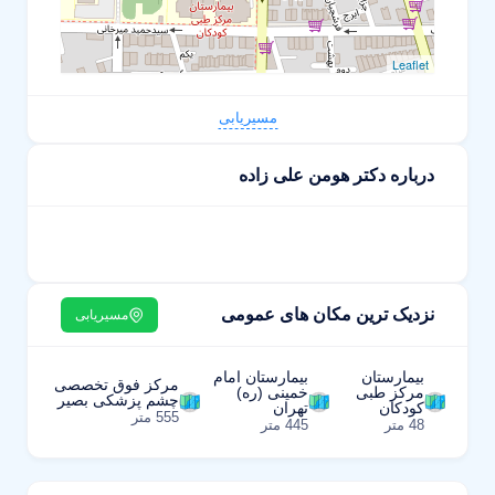
Leaflet
مسیریابی
درباره دکتر هومن علی زاده
نزدیک ترین مکان های عمومی
مسیریابی
بیمارستان
بیمارستان امام
مرکز فوق تخصصی
مرکز طبی
خمینی (ره)
چشم پزشکی بصیر
کودکان
تهران
555 متر
48 متر
445 متر