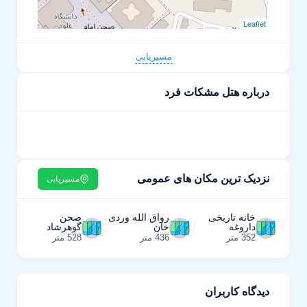
Leaflet
مسیریابی
درباره هتل مشکات فرد
نزدیک ترین مکان های عمومی
مسیریابی
خانه تاریخی
رواق الله وردی
صحن
داروغه
خان
گوهرشاد
352 متر
436 متر
528 متر
دیدگاه کاربران