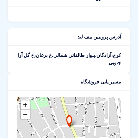
آدرس پروتیین بیف لند
کرج،آزادگان،بلوار طالقانی شمالی،خ برغان،خ گل آرا
جنوبی
مسیر یابی فروشگاه
+
−