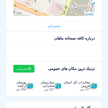
Leaflet
مسیریابی
درباره کافه صبحانه ماهان
نزدیک ترین مکان های عمومی
مسیریابی
مخابرات کل استان
بیمارستان
بوستان
قزوین
صحرایی
ارکیده
177 متر
517 متر
654 متر