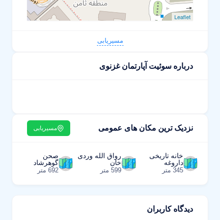
Leaflet
مسیریابی
درباره سوئیت آپارتمان غزنوی
نزدیک ترین مکان های عمومی
مسیریابی
خانه تاریخی
رواق الله وردی
صحن
داروغه
خان
گوهرشاد
345 متر
599 متر
692 متر
دیدگاه کاربران