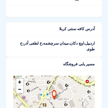
آدرس کافه سنتی کربلا
اردبیل،اوچ دکان،میدان سرچشمه،خ لطفی آذر،خ
طوی
مسیر یابی فروشگاه
+
−