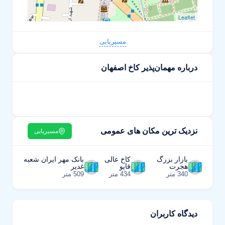
Leaflet
مسیریابی
درباره مهمان‌پذیر کاخ اصفهان
نزدیک ترین مکان های عمومی
مسیریابی
بازار بزرگ
کاخ عالی
بانک مهر ایران شعبه
هجرت
قاپو
غدیر
340 متر
434 متر
509 متر
دیدگاه کاربران