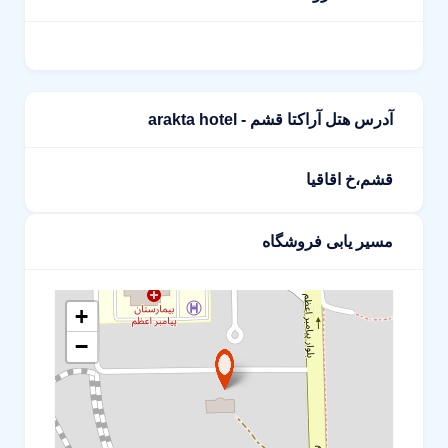
آدرس هتل آراکتا قشم - arakta hotel
قشم،خ اقاقیا
مسیر یابی فروشگاه
+
−