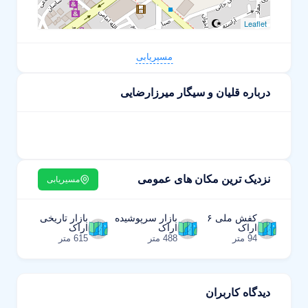
Leaflet
مسیریابی
درباره قلیان و سیگار میرزارضایی
نزدیک ترین مکان های عمومی
مسیریابی
کفش ملی ۶
بازار سرپوشیده
بازار تاریخی
اراک
اراک
اراک
94 متر
488 متر
615 متر
دیدگاه کاربران