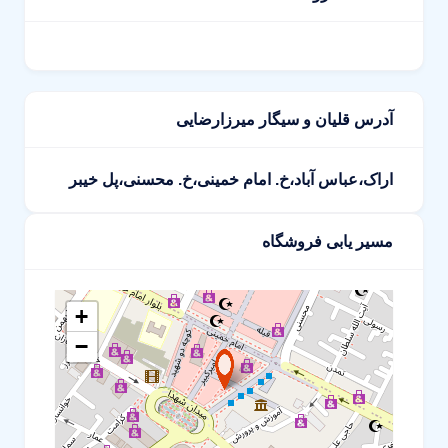
آدرس قلیان و سیگار میرزارضایی
اراک،عباس آباد،خ. امام خمینی،خ. محسنی،پل خیبر
مسیر یابی فروشگاه
+
−