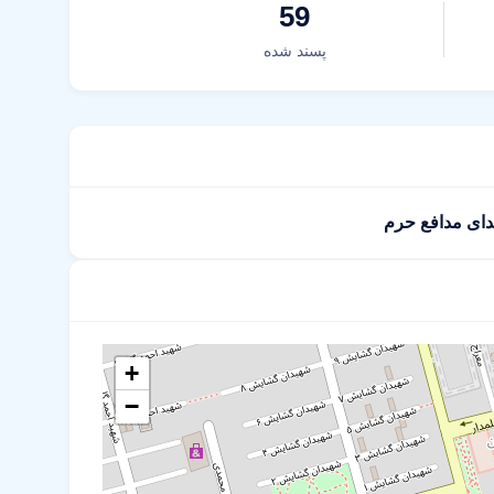
59
پسند شده
دای مدافع حرم
+
−