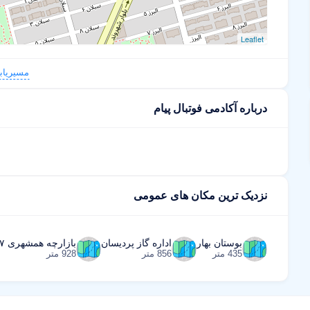
Leaflet
مسیریاب
درباره آکادمی فوتبال پیام
نزدیک ترین مکان های عمومی
بوستان بهار
اداره گاز پردیسان
بازارچه همشهری ۱۷
435 متر
856 متر
928 متر