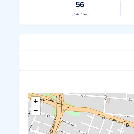
56
پسند شده
+
−