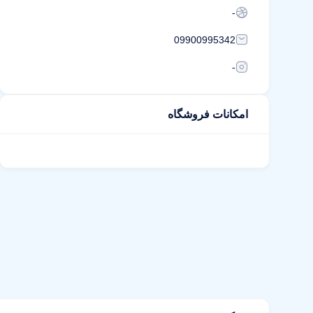
-
09900995342
-
امکانات فروشگاه