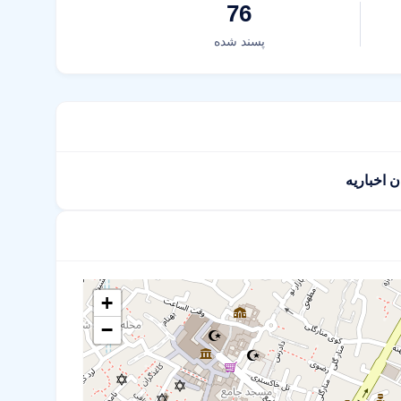
76
پسند شده
 اخباریه
+
−