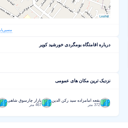
Leaflet
مسیریاب
درباره اقامتگاه بومگردی خورشید کویر
نزدیک ترین مکان های عمومی
بقعه امامزاده سید رکن الدین
بازار چارسوق شاهی
372 متر
467 متر