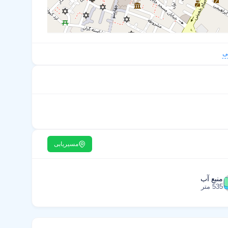
ی
مسیریابی
منبع آب
535 متر