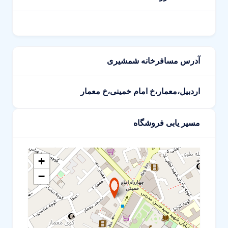
آدرس مسافرخانه شمشیری
اردبیل،معمار،خ امام خمینی،خ معمار
مسیر یابی فروشگاه
+
−