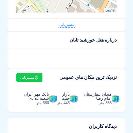
Leaflet
مسیریابی
درباره هتل خورشید تابان
نزدیک ترین مکان های عمومی
مسیریابی
میدان بیمارستان
بازار
بانک مهر ایران
امام رضا
جنت
شعبه ده دی
356 متر
445 متر
560 متر
دیدگاه کاربران