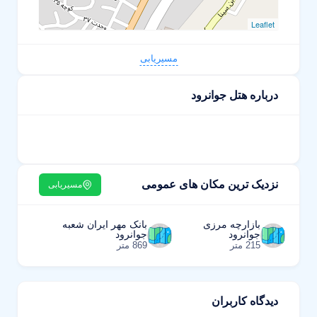
Leaflet
مسیریابی
درباره هتل جوانرود
نزدیک ترین مکان های عمومی
مسیریابی
بازارچه مرزی
بانک مهر ایران شعبه
جوانرود
جوانرود
215 متر
869 متر
دیدگاه کاربران