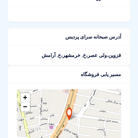
آدرس صبحانه سرای پردیس
قزوین،ولی عصر،خ. خرمشهر،خ. آرامش
مسیر یابی فروشگاه
+
−