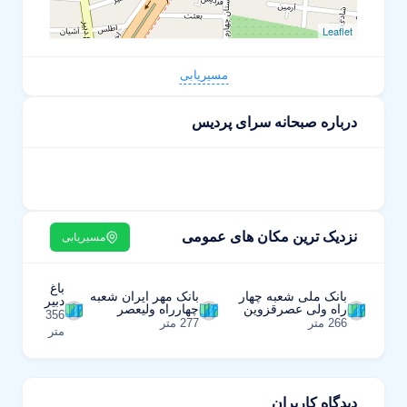
Leaflet
مسیریابی
درباره صبحانه سرای پردیس
نزدیک ترین مکان های عمومی
مسیریابی
باغ
بانک ملی شعبه چهار
بانک مهر ایران شعبه
دبیر
راه ولی عصرقزوین
چهارراه ولیعصر
356
266 متر
277 متر
متر
دیدگاه کاربران