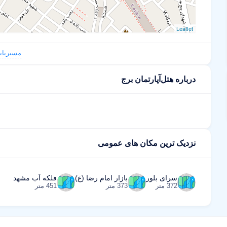
Leaflet
مسیریاب
درباره هتل‌آپارتمان برج
نزدیک ترین مکان های عمومی
سرای بلور
بازار امام رضا (ع)
فلکه آب مشهد
372 متر
373 متر
451 متر