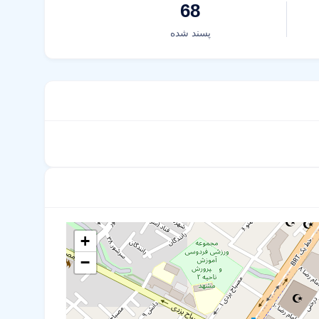
68
پسند شده
+
−