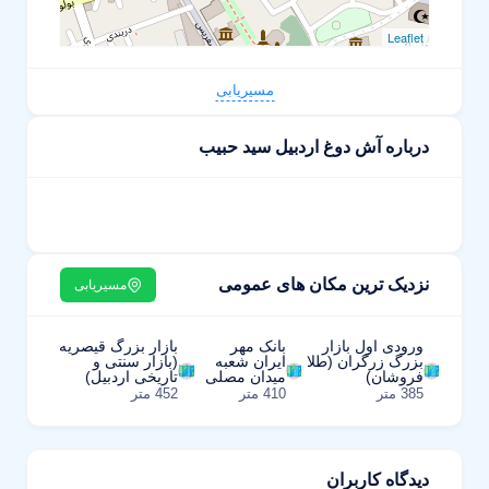
Leaflet
مسیریابی
درباره آش دوغ اردبیل سید حبیب
نزدیک ترین مکان های عمومی
مسیریابی
ورودی اول بازار
بانک مهر
بازار بزرگ قیصریه
بزرگ زرگران (طلا
ایران شعبه
(بازار سنتی و
فروشان)
میدان مصلی
تاریخی اردبیل)
385 متر
410 متر
452 متر
دیدگاه کاربران