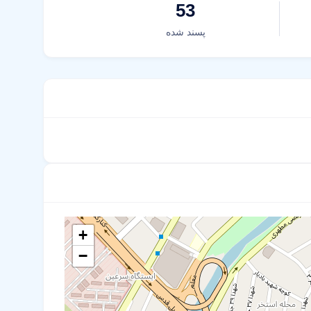
53
پسند شده
+
−